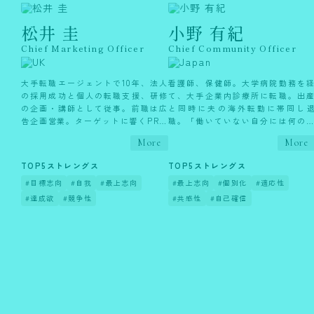
組織にとらわれずに、一人一人の内発的動機をもとに仲間
松井 圭
小野 有紀
たちとともに面白いことを仕掛けていく。「個」と「個」
が有機的につながって、お互いの強みを活かしながら協働
Chief Marketing Officer
Chief Community Officer
して新しいものを生み出せる。そんな新しい働き方を作り
出すために、2024年4月コミュニティカンパニー
大手転職エージェントで10年、法人
看護師、保健師。大学病院勤務を
SemiLatticeを設立。Gallupグローバルストレングスコー
の採用成功と個人の転職支援、研修
て、大手企業内診療所に転職。出
チ・自己理解コーチ・ウィメンズキャリアメンター有資
の企画・講師として従事。前職は広
と同時に夫の海外転勤に帯同し
格。
告企画営業。ターゲットに響くPRに
職。「働いていない自分には何の
力を注ぐ。新卒で入社した化粧品会
値もない」とアイデンティティク
More
More
社では転勤を経験。自身の働く拠点
イシスに陥った経験から、現地
ワインを飲みながら人生を語り合うのに幸せを感じる。飲
やスタイルを自問自答してきた経験
『自分の力を社会に還元する方法
TOP5ストレングス
TOP5ストレングス
むだけでなく、知識をつけたいこの頃。週末、パートナー
から、自分主体のキャリア形成の重
探し、挑戦する人が集うコミュニ
とともにステーキ＆赤ワインで食卓を共にするのが最近の
#目標志向
#自我
#最上志向
#最上志向
#個別化
#適応性
要性を知る。二児の母。アンガーマ
ィ』に出会い、運営に従事。腸活
ネジメント有資格。オリジナルの手
レーナー、国際メディカルセラピ
楽しみ。
#達成欲
#競争性
#共感性
#自己確信
帳活用術で自分を満たす、心とライ
協会認定セラピスト。仕事や子育
フプランの管理を30年以上続けてい
を頑張っている人への緩やかな健
る。 直近3年で27カ国36回82都市、
指導が得意。好きなものは、自然
イギリス国内32都市を旅する。趣味
ワクワク、チームで働くこと、
は異文化交流。ロンドンで日本文化
屋、お酒、無添加、腸。
を伝える活動も多数行う。