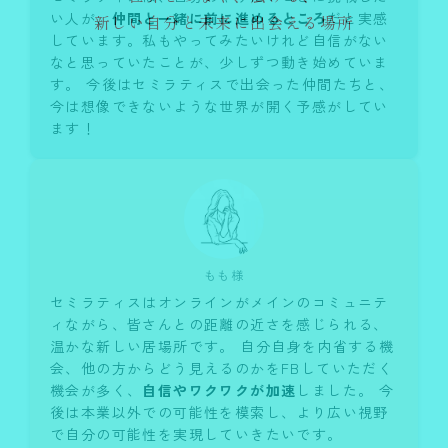
い人が、
仲間と一緒に前に進めるところ
だと実感
しています。私もやってみたいけれど自信がない
なと思っていたことが、少しずつ動き始めていま
す。 今後はセミラティスで出会った仲間たちと、
今は想像できないような世界が開く予感がしてい
ます！
もも様
セミラティスはオンラインがメインのコミュニテ
ィながら、皆さんとの距離の近さを感じられる、
温かな新しい居場所です。 自分自身を内省する機
会、他の方からどう見えるのかをFBしていただく
機会が多く、
自信やワクワクが加速
しました。 今
後は本業以外での可能性を模索し、より広い視野
で自分の可能性を実現していきたいです。