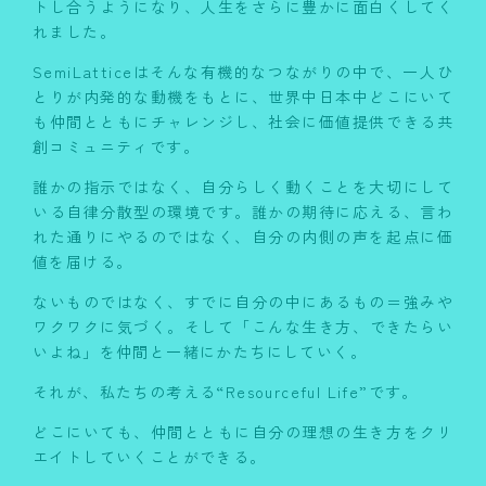
トし合うようになり、人生をさらに豊かに面白くしてく
れました。
SemiLatticeはそんな有機的なつながりの中で、一人ひ
とりが内発的な動機をもとに、世界中日本中どこにいて
も仲間とともにチャレンジし、社会に価値提供できる共
創コミュニティです。
誰かの指示ではなく、自分らしく動くことを大切にして
いる自律分散型の環境です。
誰かの期待に応える、言わ
れた通りにやるのではなく、自分の内側の声を起点に価
値を届ける。
ないものではなく、すでに自分の中にあるもの＝強みや
ワクワクに気づく。
そして「こんな生き方、できたらい
いよね」を仲間と一緒にかたちにしていく。
それが、私たちの考える“
Resourceful Life
”です。
どこにいても、仲間とともに自分の理想の生き方をクリ
エイトしていくことができる。