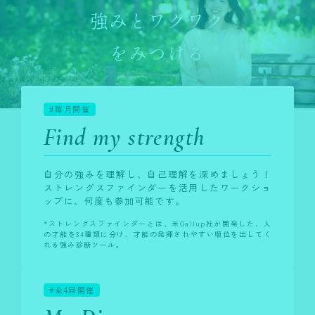
強みとワクワク
をみつける
#毎月開催
Find my strength
自分の強みを理解し、自己理解を深めましょう！
ストレングスファインダーを活用したワークショ
ップに、何度も参加可能です。
*ストレングスファインダーとは、米Gallup社が開発した、人
の才能を34種類に分け、才能の発揮されやすい順位を出してく
れる強み診断ツール。
#全4回開催