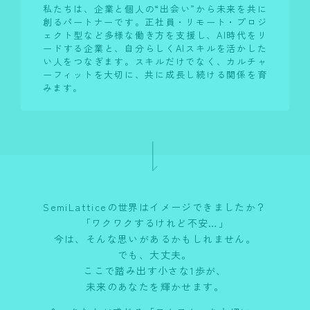
私たちは、企業と個人の“出会い”から未来を共に
創るパートナーです。正社員・リモート・プロジ
ェクト型など多様な働き方を支援し、AI時代をリ
ードする企業と、自分らしくAIスキルを活かした
い人をつなぎます。スキルだけでなく、カルチャ
ーフィットを大切に、共に成長し続ける関係を育
みます。
SemiLatticeの世界はイメージできましたか？
「ワクワクするけれど不安…」
今は、そんな思いがあるかもしれません。
でも、大丈夫。
ここで踏み出す小さな1歩が、
未来のあなたを輝かせます。