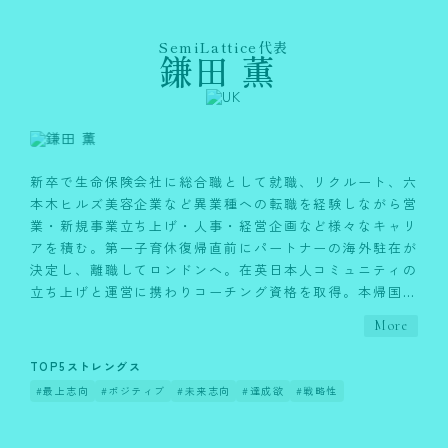
SemiLattice代表
鎌田 薫
新卒で生命保険会社に総合職として就職、リクルート、六
本木ヒルズ美容企業など異業種への転職を経験しながら営
業・新規事業立ち上げ・人事・経営企画など様々なキャリ
アを積む。第一子育休復帰直前にパートナーの海外駐在が
決定し、離職してロンドンへ。在英日本人コミュニティの
立ち上げと運営に携わりコーチング資格を取得。本帰国し
第二子を出産後、Webメディア『ラシク』編集長の経験を
More
積んだ後、駐在員パートナー専門の人材紹介事業
『CAREER MARK』、「世界中・日本中、どこにいても夫
TOP5ストレングス
婦が共にキャリアを重ねていける社会」を目指す任意団体
#最上志向
#ポジティブ
#未来志向
#達成欲
#戦略性
『Dual CareerAnywhere』を立ち上げた。2022年再びロン
ドンへ。