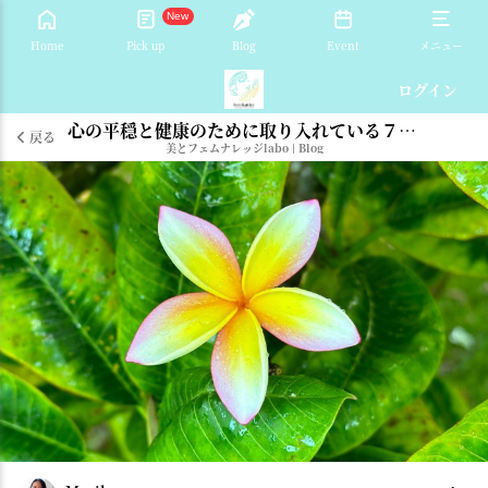
New
Home
Pick up
Blog
Event
メニュー
ログイン
心の平穏と健康のために取り入れている７つのツール
戻る
美とフェムナレッジlabo
|
Blog