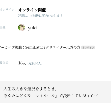
オンライン開催
オンライン：
詳細は、参加後に案内いたします
yuki
主催:
アーカイブ視聴：SemiLatticeクリエイター以外の方
オンライン
16
参加者：
人
（定員30人）
人生の大きな選択をするとき、
あなたはどんな「マイルール」で決断していますか？