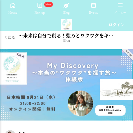
New
Home
Pick up
Blog
Event
メニュー
ログイン
〜未来は自分で創る！強みとワクワクをキャリアに変える〜「My Discovery」体験版開催レポート
戻る
Blog