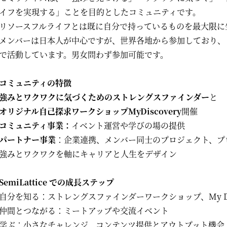
イフを実現する」ことを目的としたコミュニティです。
リソースフルライフとは既に自分で持っているものを最大限に
メンバーは日本人が中心ですが、世界各地から参加しており、
で活動しています。男女問わず参加可能です。
コミュニティの特徴
強みとワクワクに気づくためのストレングスファインダー
と
オリジナル自己探求ワークショップMyDiscovery
開催
コミュニティ事業：
イベント運営や学びの場の提供
パートナー事業
：企業連携、メンバー同士のプロジェクト、プ
強みとワクワクを軸にキャリアと人生をデザイン
SemiLattice での成長ステップ
自分を知る：ストレングスファインダーワークショップ、My Dis
仲間とつながる：ミートアップや交流イベント
学ぶ：小さなチャレンジ、コンテンツ提供とアウトプット機会