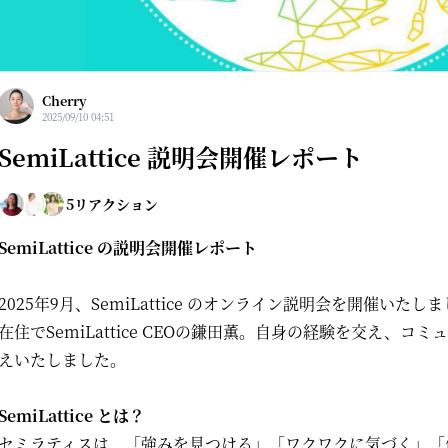
Cherry
2025/09/10 04:51
SemiLattice 説明会開催レポート
5
リアクション
SemiLattice の説明会開催レポート
2025年9月、SemiLattice のオンライン説明会を開催い
在住でSemiLattice CEOの鎌田薫。自身の経験を交え、
えいたしました。
SemiLattice とは？
セミラティスは、「強みを見つける」「ワクワクに気づく」「