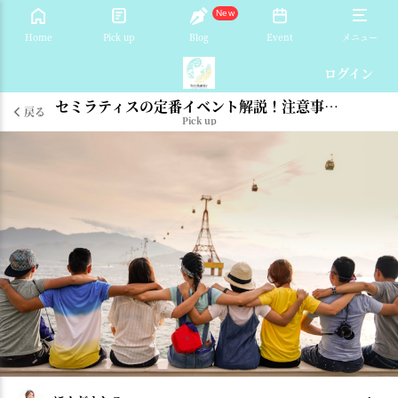
New
Home
Pick up
Blog
Event
メニュー
ログイン
セミラティスの定番イベント解説！注意事項もあるのでぜひご一読ください
戻る
Pick up