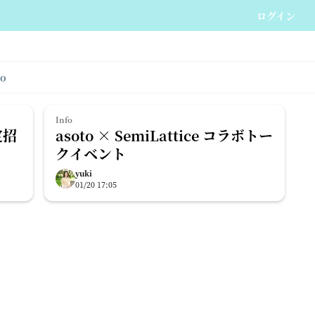
ログイン
io
Info
定招
asoto × SemiLattice コラボトー
クイベント
yuki
01/20 17:05