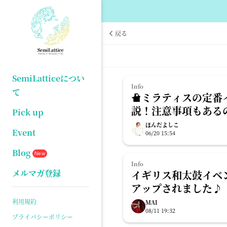
戻る
SemiLatticeについ
Info
て
セミラティスの定番
説！注意事項もある
Pick up
読ください
ほんだよしこ
Event
06/20 15:54
Blog
New
Info
メルマガ登録
イギリス和太鼓イベ
アップされました♪
利用規約
MAI
08/11 19:32
プライバシーポリシー