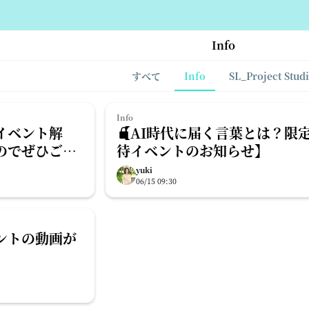
Info
すべて
Info
SL_Project Stud
Info
イベント解
【AI時代に届く言葉とは？限
のでぜひご一
待イベントのお知らせ】
yuki
06/15 09:30
ントの動画が