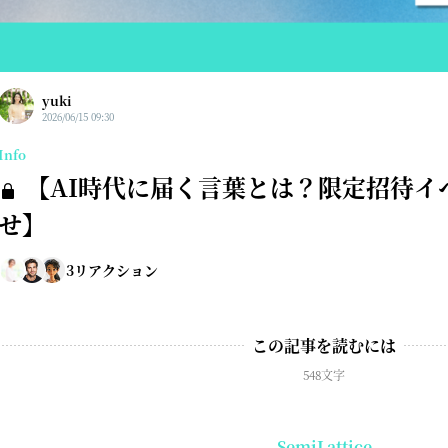
yuki
2026/06/15 09:30
Info
【AI時代に届く言葉とは？限定招待イ
せ】
3
リアクション
この記事を読むには
548文字
SemiLattice