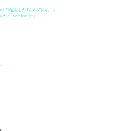
に”可能性を広げあえる”世界」 自
SemiLattice」
い。
る